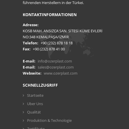
führenden Herstellern in der Türkei.
KONTAKTINFORMATIONEN
Adresse:
KOSB MAH. ANSIZCA SAN. SİTESİ KÜME EVLERİ
NO:348 KEMALPAŞA/İZMİR
Telefon:
+90 (232) 878 18 18
Fax:
+90 (232) 878 41 00
E-mail:
info@ozerplast.com
E-mail:
sales@ozerplast.com
Webseite:
www.ozerplast.com
SCHNELLZUGRIFF
Startseite
Uber Uns
Qualität
Produktion & Technologie
Zertifikate