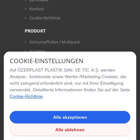
Kontact
Cookie-Richtlinie
PRODUKT
Schrumpffolien / Multipack
Hygiene
COOKIE-EINSTELLUNGEN
Waschmittel
Tiefkühlprodukte
Auf ÖZERPLAST PLASTİK SAN. VE TİC. A.Ş. werden
Analyse-, funktionale sowie Werbe-/Marketing-Cookies, die
Trockenfrüchte und Nudeln
nicht zwingend erforderlich sind, nur mit Ihrer Einwilligung
Süsswaren
verwendet. Detaillierte Informationen finden Sie auf der Seite
Knabberartikel
Cookie-Richtlinie
.
Beutel
Oberfolien
Alle akzeptieren
Alle ablehnen